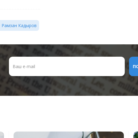
Рамзан Кадыров