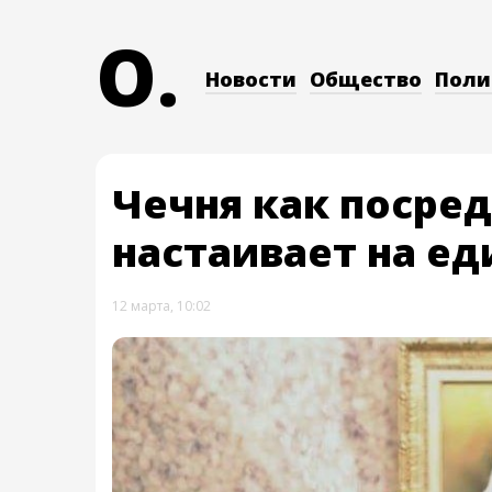
O.
Новости
Общество
Поли
Чечня как посре
настаивает на ед
12 марта, 10:02