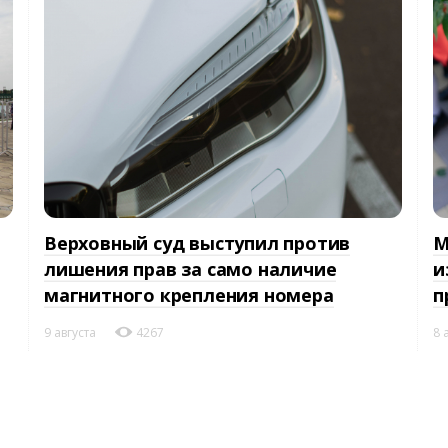
Верховный суд выступил против
М
лишения прав за само наличие
и
магнитного крепления номера
п
9 августа
4267
8 