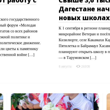
Дагестане нач
новых школах
зского государственного
жный форум «Молодая
К 1 сентября в регионе плани
гатов со всех районов
микрорайоне Ветеран и посёл
ежной политике и
Кизилюрте, селе Какамахи Кар
-политическое движение.
Пятилетка и Байрамаул Хасавю
или цветы к памятнику
планируют открыть школу в п
ественной войне […]
— в Тарумовском […]
8 августа
26308