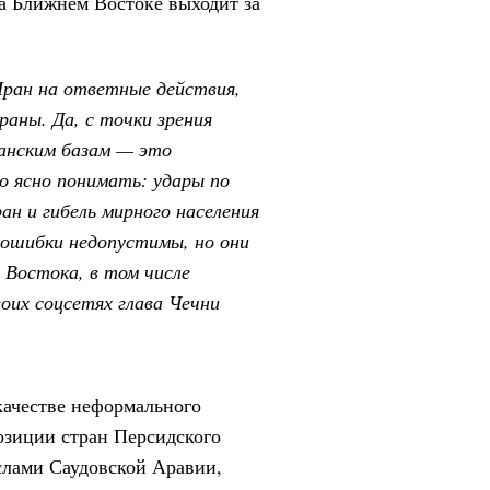
а Ближнем Востоке выходит за
Иран на ответные действия,
аны. Да, с точки зрения
анским базам — это
о ясно понимать: удары по
н и гибель мирного населения
 ошибки недопустимы, но они
 Востока, в том числе
оих соцсетях глава Чечни
качестве неформального
озиции стран Персидского
ослами Саудовской Аравии,