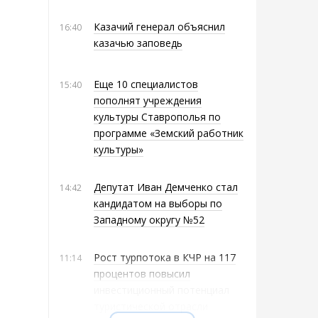
Казачий генерал объяснил
16:40
казачью заповедь
Еще 10 специалистов
15:40
пополнят учреждения
культуры Ставрополья по
программе «Земский работник
культуры»
Депутат Иван Демченко стал
14:42
кандидатом на выборы по
Западному округу №52
Рост турпотока в КЧР на 117
11:14
процентов повысил
инвестиционный потенциал
туристической отрасли