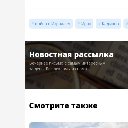
война с Израилем
Иран
Кадыров
Новостная рассылка
Вечернее письмо с самым интересным
за день. Без рекламы и спама
Смотрите также