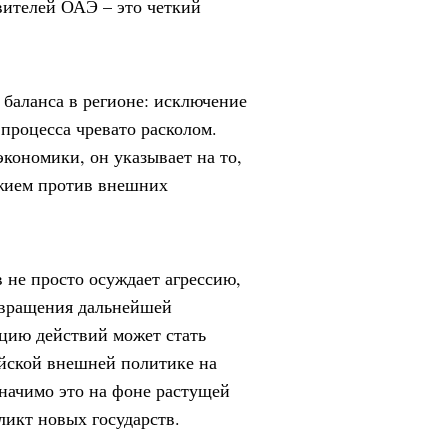
вителей ОАЭ – это четкий
баланса в регионе: исключение
процесса чревато расколом.
кономики, он указывает на то,
ужием против внешних
не просто осуждает агрессию,
твращения дальнейшей
ацию действий может стать
йской внешней политике на
начимо это на фоне растущей
ликт новых государств.