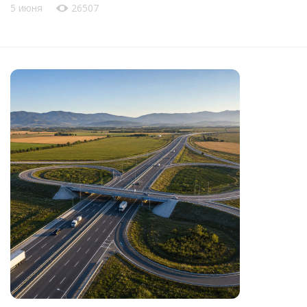
5 июня
26507