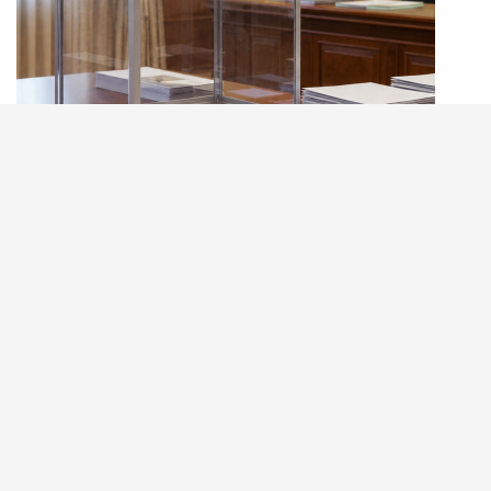
Юрий Вазагов о подготовке к
выборам в Южной Осетии: ЦИК
делает ставку доверие общества к
избирательному процессу
«Первые решения, принятые Центральной избирательной
комиссией Республики Южная Осетия после назначения
досрочных выборов президента, позволяют сделать важный
вывод: ЦИК делает ставку не только на формальное
соблюдение требований законодательства, но и на
укрепление доверия общества к самому избирательному