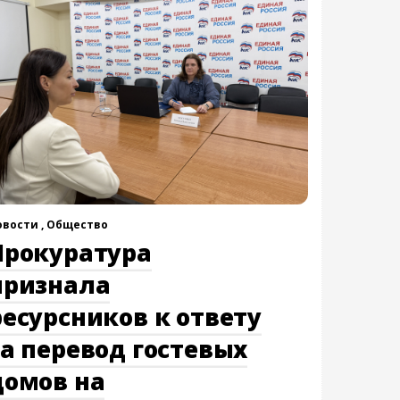
овости ,
Общество
Прокуратура
признала
ресурсников к ответу
за перевод гостевых
домов на