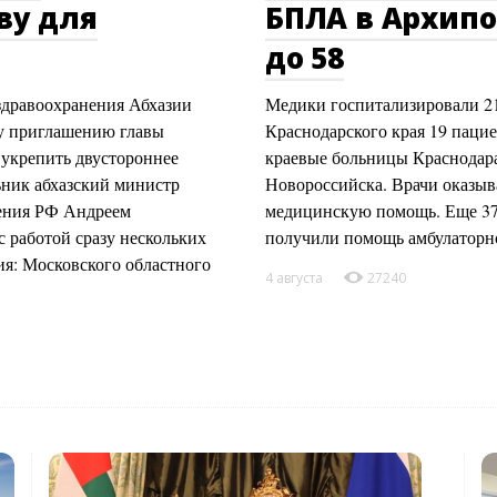
ву для
БПЛА в Архипо
до 58
здравоохранения Абхазии
Медики госпитализировали 21
му приглашению главы
Краснодарского края 19 пацие
укрепить двустороннее
краевые больницы Краснодара
ьник абхазский министр
Новороссийска. Врачи оказы
нения РФ Андреем
медицинскую помощь. Еще 37 
 работой сразу нескольких
получили помощь амбулаторн
я: Московского областного
4 августа
27240