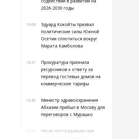
содействии в развитии на
2026-2030 годы
Эдуард Кокойты призвал
19:09
политические силы Южной
Осетии сплотиться вокруг
Марата Камболова
Прокуратура признала
18:37
ресурсников к ответу за
перевод гостевых домов на
коммерческие тарифы
Министр здравоохранения
16:45
Абхазии прибыл в Москву для
переговоров с Мурашко
Число пострадавших при
10:24
атаке БПЛА в Архипо-