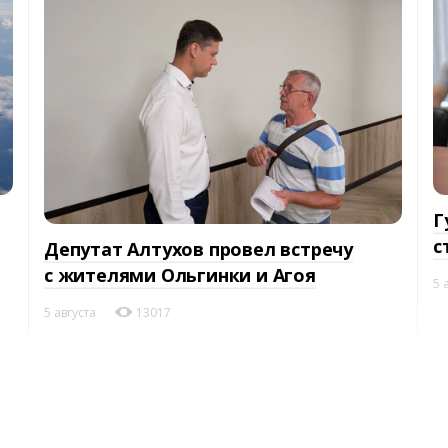
Г
с
Депутат Алтухов провел встречу
с жителями Ольгинки и Агоя
5 
5 августа
13017