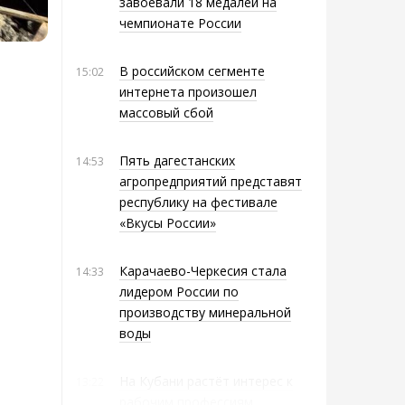
завоевали 18 медалей на
чемпионате России
В российском сегменте
15:02
интернета произошел
массовый сбой
Пять дагестанских
14:53
агропредприятий представят
республику на фестивале
«Вкусы России»
Карачаево-Черкесия стала
14:33
лидером России по
производству минеральной
воды
На Кубани растёт интерес к
13:22
рабочим профессиям