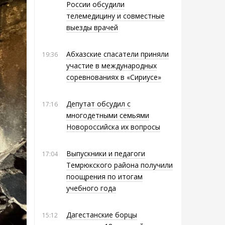
России обсудили
телемедицину и совместные
выезды врачей
Абхазские спасатели приняли
19:36
участие в международных
соревнованиях в «Сириусе»
Депутат обсудил с
17:16
многодетными семьями
Новороссийска их вопросы
Выпускники и педагоги
17:04
Темрюкского района получили
поощрения по итогам
учебного года
Дагестанские борцы
15:12