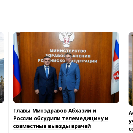
Главы Минздравов Абхазии и
А
России обсудили телемедицину и
у
совместные выезды врачей
с