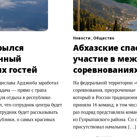
Новости ,
Общество
рылся
Абхазские сп
онный
участие в ме
х гостей
соревнованиях
ислава Ардзинба заработал
На федеральной территории 
адача — прямо с трапа
соревнования, приуроченные 
ля отдыха в республике.
который в России традиционн
 что сотрудник центра будет
приняли 16 команд, в том чис
трудник будет рассказывать
раз подряд представляла ком
публики, о самых красивых
из Гулрыпшского района. Со
присутствовал начальник […]