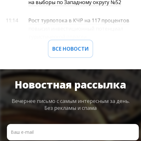
на выборы по Западному округу №52
11:14
Рост турпотока в КЧР на 117 процентов
повысил инвестиционный потенциал
туристической отрасли
ВСЕ НОВОСТИ
Новостная рассылка
Вечернее письмо с самым интересным
за день.
Без рекламы и спама