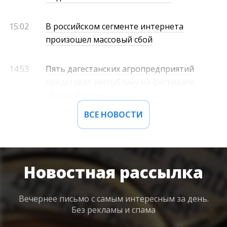
15:02
В российском сегменте интернета
произошел массовый сбой
14:53
Пять дагестанских агропредприятий
представят республику на фестивале
«Вкусы России»
ВСЕ НОВОСТИ
Новостная рассылка
Вечернее письмо с самым интересным
за день.
Без рекламы и спама