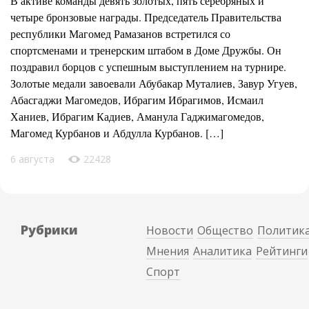
В активе команды девять золотых, пять серебряных и
четыре бронзовые награды. Председатель Правительства
республики Магомед Рамазанов встретился со
спортсменами и тренерским штабом в Доме Дружбы. Он
поздравил борцов с успешным выступлением на турнире.
Золотые медали завоевали Абубакар Муталиев, Завур Угуев,
Абасгаджи Магомедов, Ибрагим Ибрагимов, Исмаил
Ханиев, Ибрагим Кадиев, Аманула Гаджимагомедов,
Магомед Курбанов и Абдулла Курбанов. […]
6 августа
22428
Рубрики
Новости
Общество
Политик
Мнения
Аналитика
Рейтинги
Спорт