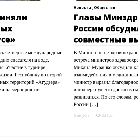
Новости ,
Общество
риняли
Главы Минздр
ных
России обсуд
усе»
совместные в
сь четвёртые международные
В Министерстве здравоохран
ню спасателя на воде,
встреча министров здравоохр
я. Участие в турнире
Михаил Мурашко обсудили кл
бхазии. Республику во второй
взаимодействия в медицинско
жных территорий «Агудзера»
министр выразил благодарнос
ии на мероприятии
и подчеркнул, что достигнуты
развиваться. По его словам, 
России […]
6 августа
33105