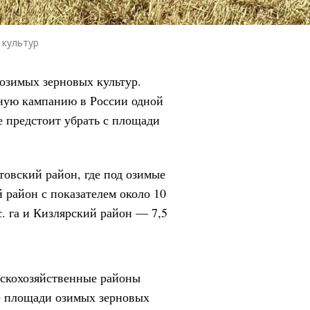
 культур
 озимых зерновых культур.
ную кампанию в России одной
е предстоит убрать с площади
овский район, где под озимые
й район с показателем около 10
с. га и Кизлярский район — 7,5
ьскохозяйственные районы
е площади озимых зерновых