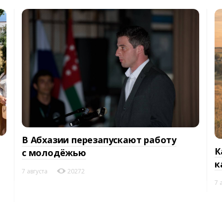
В Абхазии перезапускают работу
К
с молодёжью
к
7 августа
20272
7 