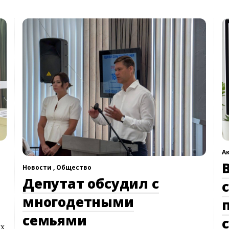
А
Новости ,
Общество
Депутат обсудил с
многодетными
семьями
ых