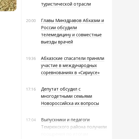
туристической отрасли
Главы Минздравов Абхазии и
20:00
России обсудили
телемедицину и совместные
выезды врачей
Абхазские спасатели приняли
19:36
участие в международных
соревнованиях в «Сириусе»
Депутат обсудил с
17:16
многодетными семьями
Новороссийска их вопросы
Выпускники и педагоги
17:04
Темрюкского района получили
поощрения по итогам