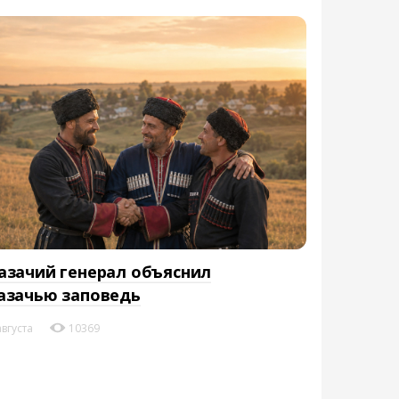
азачий генерал объяснил
азачью заповедь
августа
10369