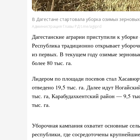
В Дагестане стартовала уборка озимых зерновых
Администрация Главы РД t.me/agiprd
Дагестанские аграрии приступили к уборке
Республика традиционно открывает убороч
из первых. В текущем году озимые зерновы
более 80 тыс. га.
Лидером по площади посевов стал Хасавюрт
отведено 19,5 тыс. га. Далее идут Ногайски
тыс. га, Карабудахкентский район — 9,5 ты
тыс. га.
Уборочная кампания охватит основные сел
республики, где сосредоточены крупнейши