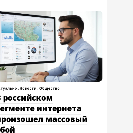
ктуально ,
Новости ,
Общество
В российском
сегменте интернета
произошел массовый
сбой