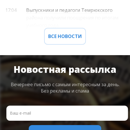
17:04
Выпускники и педагоги Темрюкского
района получили поощрения по итогам
учебного года
ВСЕ НОВОСТИ
Новостная рассылка
Вечернее письмо с самым интересным
за день.
Без рекламы и спама