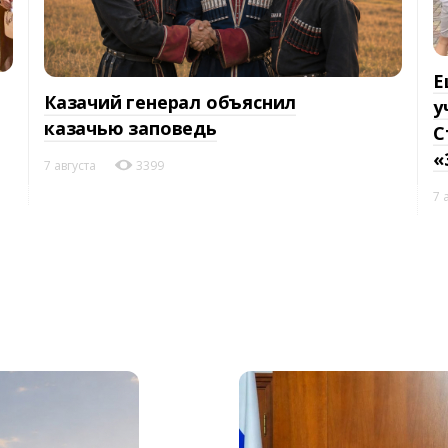
Е
Казачий генерал объяснил
у
казачью заповедь
С
«
7 августа
3399
7 