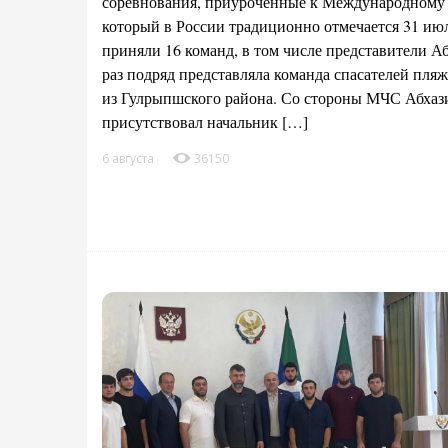
соревнования, приуроченные к Международному д
который в России традиционно отмечается 31 июл
приняли 16 команд, в том числе представители А
раз подряд представляла команда спасателей пля
из Гулрыпшского района. Со стороны МЧС Абхаз
присутствовал начальник […]
6 августа
36150