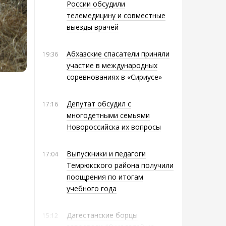
России обсудили
телемедицину и совместные
выезды врачей
Абхазские спасатели приняли
19:36
участие в международных
соревнованиях в «Сириусе»
Депутат обсудил с
17:16
многодетными семьями
Новороссийска их вопросы
Выпускники и педагоги
17:04
Темрюкского района получили
поощрения по итогам
учебного года
Дагестанские борцы
15:12