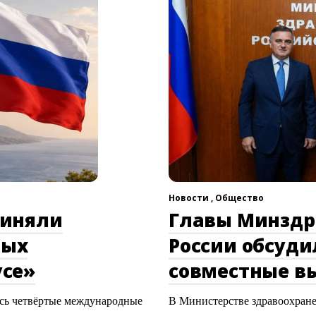
Новости ,
Общество
риняли
Главы Минздр
ных
России обсуд
усе»
совместные в
сь четвёртые международные
В Министерстве здравоохран