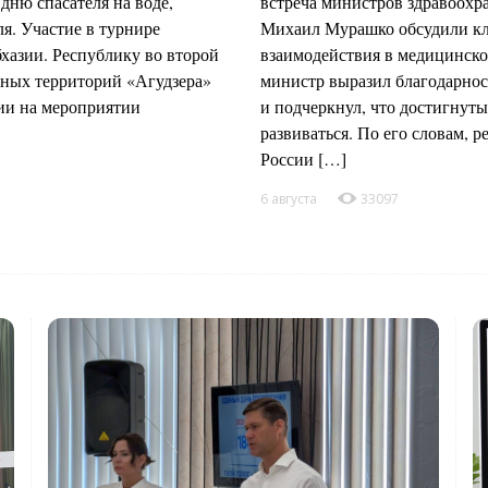
ню спасателя на воде,
встреча министров здравоохр
я. Участие в турнире
Михаил Мурашко обсудили кл
бхазии. Республику во второй
взаимодействия в медицинско
жных территорий «Агудзера»
министр выразил благодарнос
ии на мероприятии
и подчеркнул, что достигнуты
развиваться. По его словам, 
России […]
6 августа
33097