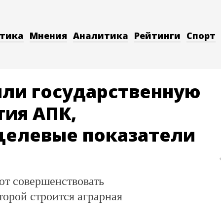
тика
Мнения
Аналитика
Рейтинги
Спорт
или государственную
тия АПК,
целевые показатели
ют совершенствовать
торой строится аграрная