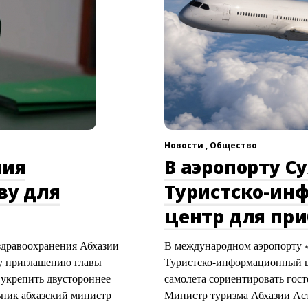
Новости ,
Общество
ния
В аэропорту С
ву для
Туристско-ин
центр для пр
здравоохранения Абхазии
В международном аэропорту 
му приглашению главы
Туристско-информационный це
укрепить двустороннее
самолета сориентировать гост
ьник абхазский министр
Министр туризма Абхазии Аст