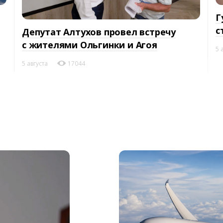
Г
с
Депутат Алтухов провел встречу
с жителями Ольгинки и Агоя
5 
5 августа
17044