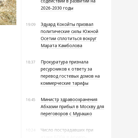
содействии в развитии на
2026-2030 годы
Эдуард Кокойты призвал
19:09
политические силы Южной
Осетии сплотиться вокруг
Марата Камболова
Прокуратура признала
18:37
ресурсников к ответу за
перевод гостевых домов на
коммерческие тарифы
Министр здравоохранения
16:45
Абхазии прибыл в Москву для
переговоров с Мурашко
Число пострадавших при
10:24
атаке БПЛА в Архипо-