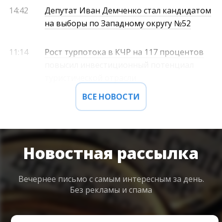
14:42
Депутат Иван Демченко стал кандидатом
на выборы по Западному округу №52
11:14
Рост турпотока в КЧР на 117 процентов
повысил инвестиционный потенциал
туристической отрасли
ВСЕ НОВОСТИ
Новостная рассылка
Вечернее письмо с самым интересным
за день.
Без рекламы и спама