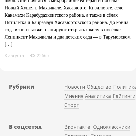
школ. Они появятся в микрорайоне Ветеран и посёлке
Новый Хушет в Махачкале, Хасавюрте, Кизилюрте, селе
Какамахи Карабудахкентского района, а также в сёлах
Пятилетка и Байрамаул Хасавюртовского района. До конца
года власти также планируют открыть школу в посёлке
Ленинкент Махачкалы и два детских сада — в Тарумовском
[…]
8 августа
22665
Рубрики
Новости
Общество
Политик
Мнения
Аналитика
Рейтинги
Спорт
В соцсетях
Вконтакте
Одноклассники