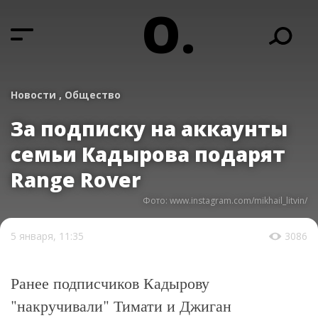
О.
Новости ,
Общество
За подписку на аккаунты
семьи Кадырова подарят
Range Rover
Фото: www.instagram.com/mikhail_litvin/
5 января, 11:35
3086
Ранее подписчиков Кадырову
"накручивали" Тимати и Джиган