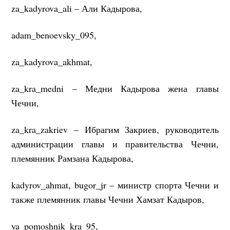
za_kadyrova_ali – Али Кадырова,
adam_benoevsky_095,
za_kadyrova_akhmat,
za_kra_medni – Медни Кадырова жена главы
Чечни,
za_kra_zakriev – Ибрагим Закриев, руководитель
администрации главы и правительства Чечни,
племянник Рамзана Кадырова,
kadyrov_ahmat, bugor_jr – министр спорта Чечни и
также племянник главы Чечни Хамзат Кадыров,
ya_pomoshnik_kra_95,