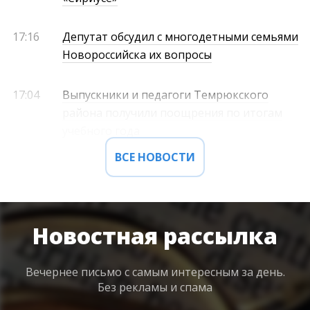
17:16
Депутат обсудил с многодетными семьями
Новороссийска их вопросы
17:04
Выпускники и педагоги Темрюкского
района получили поощрения по итогам
учебного года
ВСЕ НОВОСТИ
Новостная рассылка
Вечернее письмо с самым интересным
за день.
Без рекламы и спама