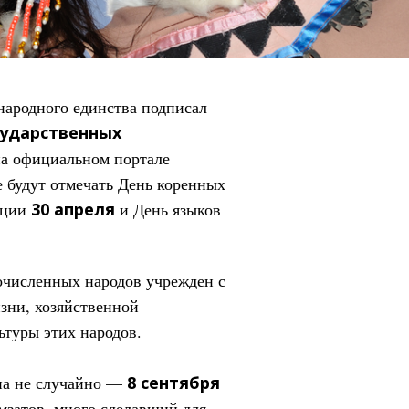
народного единства подписал
сударственных
на официальном портале
 будут отмечать День коренных
ации
30 апреля
и День языков
лочисленных народов учрежден с
зни, хозяйственной
ьтуры этих народов.
ана не случайно —
8 сентября
мзатов, много сделавший для