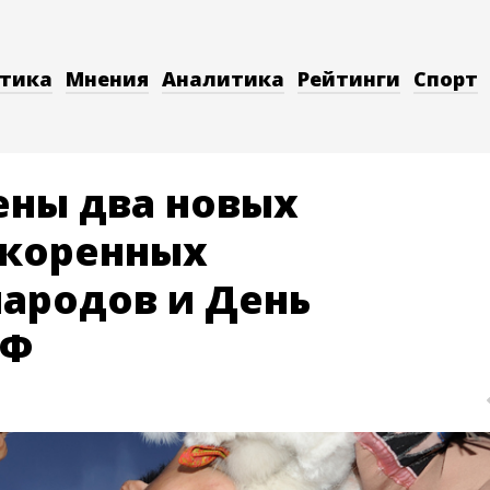
тика
Мнения
Аналитика
Рейтинги
Спорт
ены два новых
 коренных
ародов и День
РФ