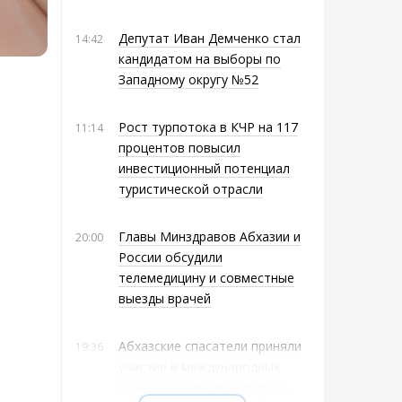
Депутат Иван Демченко стал
14:42
кандидатом на выборы по
Западному округу №52
Рост турпотока в КЧР на 117
11:14
процентов повысил
инвестиционный потенциал
туристической отрасли
Главы Минздравов Абхазии и
20:00
России обсудили
телемедицину и совместные
выезды врачей
Абхазские спасатели приняли
19:36
участие в международных
соревнованиях в «Сириусе»