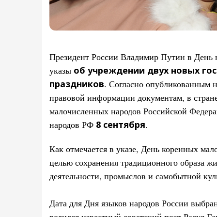
Президент России Владимир Путин в День 
указы
об учреждении двух новых го
праздников
. Согласно опубликованным 
правовой информации документам, в стране
малочисленных народов Российской Федер
народов РФ
8 сентября
.
Как отмечается в указе, День коренных ма
целью сохранения традиционного образа жи
деятельности, промыслов и самобытной кул
Дата для Дня языков народов России выбр
родился известный советский поэт Расул Га