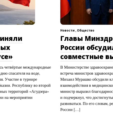
Новости ,
Общество
риняли
Главы Минздр
ных
России обсуд
усе»
совместные в
сь четвёртые международные
В Министерстве здравоохран
ню спасателя на воде,
встреча министров здравоохр
я. Участие в турнире
Михаил Мурашко обсудили кл
бхазии. Республику во второй
взаимодействия в медицинско
жных территорий «Агудзера»
министр выразил благодарнос
ии на мероприятии
и подчеркнул, что достигнуты
развиваться. По его словам, 
России […]