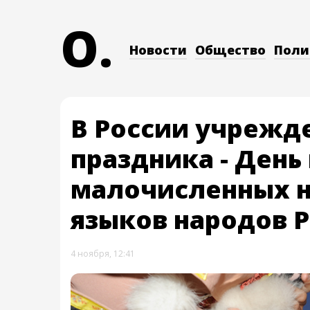
O.
Новости
Общество
Поли
В России учрежд
праздника - День
малочисленных н
языков народов 
4 ноября, 12:41