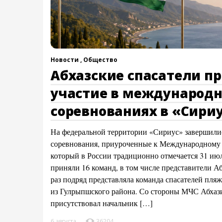
Новости ,
Общество
Абхазские спасатели п
участие в международ
соревнованиях в «Сири
На федеральной территории «Сириус» завершили
соревнования, приуроченные к Международному д
который в России традиционно отмечается 31 июл
приняли 16 команд, в том числе представители А
раз подряд представляла команда спасателей пля
из Гулрыпшского района. Со стороны МЧС Абхаз
присутствовал начальник […]
6 августа
36204