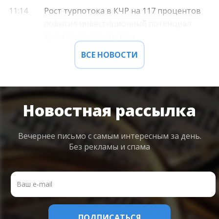
11:14
Рост турпотока в КЧР на 117 процентов
повысил инвестиционный потенциал
туристической отрасли
ВСЕ НОВОСТИ
Новостная рассылка
Вечернее письмо с самым интересным
за день.
Без рекламы и спама