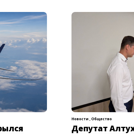
Новости ,
Общество
рылся
Депутат Алтух