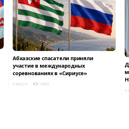
Абхазские спасатели приняли
Д
участие в международных
м
соревнованиях в «Сириусе»
Н
6 августа
19903
6 