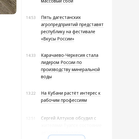
массовый сбой
Пять дагестанских
14:53
агропредприятий представят
республику на фестивале
«Вкусы России»
Карачаево-Черкесия стала
14:33
лидером России по
производству минеральной
воды
На Кубани растёт интерес к
13:22
рабочим профессиям
Сергей Алтухов обсудил с
12:51
жителями Туапсе состояние
детской площадки