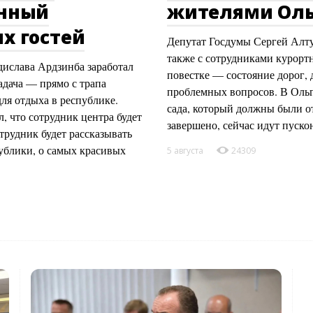
онный
жителями Оль
х гостей
Депутат Госдумы Сергей Алту
также с сотрудниками курорт
ислава Ардзинба заработал
повестке — состояние дорог, 
адача — прямо с трапа
проблемных вопросов. В Ольг
ля отдыха в республике.
сада, который должны были от
 что сотрудник центра будет
завершено, сейчас идут пуск
трудник будет рассказывать
публики, о самых красивых
5 августа
24309