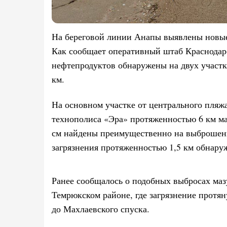
На береговой линии Анапы выявлены новые 
Как сообщает оперативный штаб Краснодарс
нефтепродуктов обнаружены на двух участ
км.
На основном участке от центрального пляж
технополиса «Эра» протяженностью 6 км ма
см найдены преимущественно на выброшенн
загрязнения протяженностью 1,5 км обнару
Ранее сообщалось о подобных выбросах маз
Темрюкском районе, где загрязнение протян
до Махлаевского спуска.