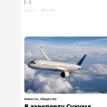
[…]
4 августа
37098
Новости ,
Общество
В аэропорту Сухума