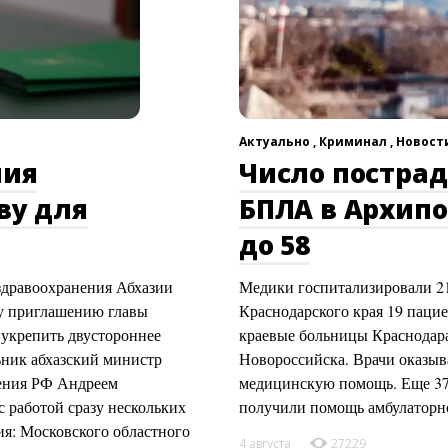
Актуально ,
Криминал ,
Новости
ния
Число постра
ву для
БПЛА в Архипо
до 58
здравоохранения Абхазии
Медики госпитализировали 21
му приглашению главы
Краснодарского края 19 пацие
укрепить двустороннее
краевые больницы Краснодара
ьник абхазский министр
Новороссийска. Врачи оказы
нения РФ Андреем
медицинскую помощь. Еще 37 
 работой сразу нескольких
получили помощь амбулаторн
я: Московского областного
4 августа
27229