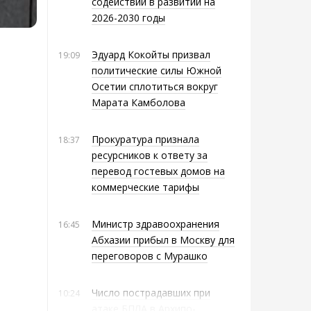
содействии в развитии на
2026-2030 годы
Эдуард Кокойты призвал
19:09
политические силы Южной
Осетии сплотиться вокруг
Марата Камболова
Прокуратура признала
18:37
ресурсников к ответу за
перевод гостевых домов на
коммерческие тарифы
Министр здравоохранения
16:45
Абхазии прибыл в Москву для
переговоров с Мурашко
Число пострадавших при
10:24
атаке БПЛА в Архипо-