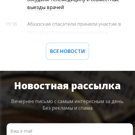
выезды врачей
19:36
Абхазские спасатели приняли участие в
международных соревнованиях в
«Сириусе»
ВСЕ НОВОСТИ
Новостная рассылка
Вечернее письмо с самым интересным
за день.
Без рекламы и спама