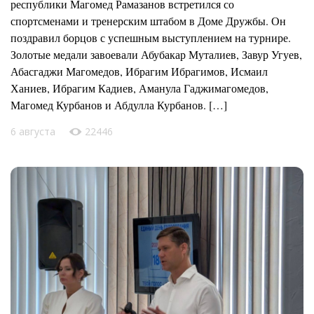
республики Магомед Рамазанов встретился со
спортсменами и тренерским штабом в Доме Дружбы. Он
поздравил борцов с успешным выступлением на турнире.
Золотые медали завоевали Абубакар Муталиев, Завур Угуев,
Абасгаджи Магомедов, Ибрагим Ибрагимов, Исмаил
Ханиев, Ибрагим Кадиев, Аманула Гаджимагомедов,
Магомед Курбанов и Абдулла Курбанов. […]
6 августа
22446