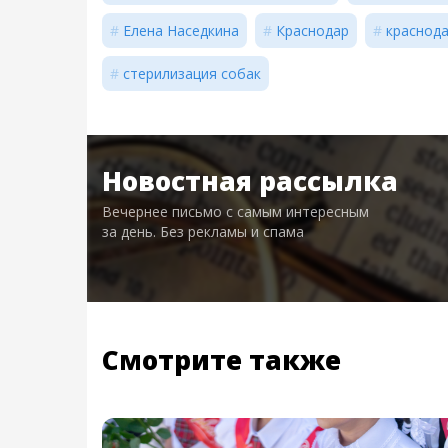
Елена Наседкина
Краснодар
краснода
стерилизация собак
Новостная рассылка
Вечернее письмо с самым интересным
за день. Без рекламы и спама
Смотрите также