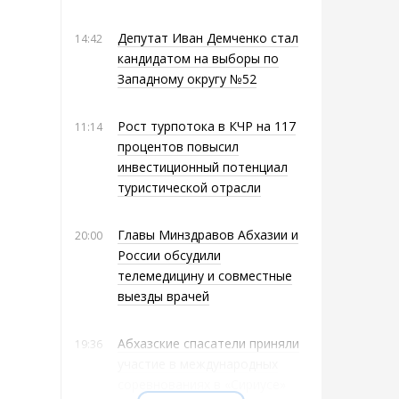
Депутат Иван Демченко стал
14:42
кандидатом на выборы по
Западному округу №52
Рост турпотока в КЧР на 117
11:14
процентов повысил
инвестиционный потенциал
туристической отрасли
Главы Минздравов Абхазии и
20:00
России обсудили
телемедицину и совместные
выезды врачей
Абхазские спасатели приняли
19:36
участие в международных
соревнованиях в «Сириусе»