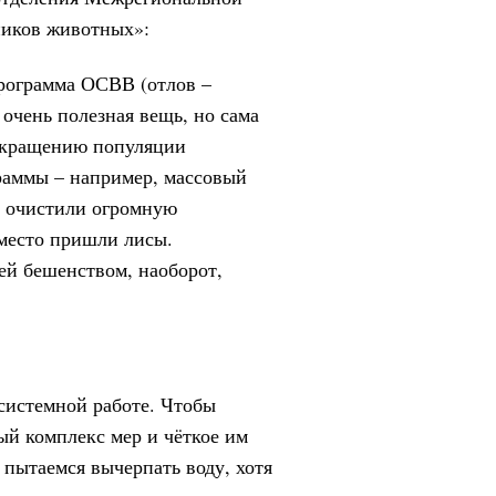
ников животных»:
программа ОСВВ (отлов –
 очень полезная вещь, но сама
сокращению популяции
раммы – например, массовый
м очистили огромную
 место пришли лисы.
ей бешенством, наоборот,
системной работе. Чтобы
ый комплекс мер и чёткое им
 пытаемся вычерпать воду, хотя