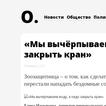
O.
Новости
Общество
Поли
«Мы вычёрпываем
закрыть кран»
23 марта, 17:21
Зоозащитница – о том, как сдела
перестали нападать бездомные с
Елена Наседкина, директор регионального