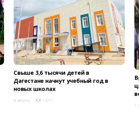
Свыше 3,6 тысячи детей в
В
Дагестане начнут учебный год в
ц
новых школах
в
8 августа
10211
7 