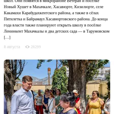
школ. Они появятся в микрорайоне Ветеран и посёлке
Новый Хушет в Махачкале, Хасавюрте, Кизилюрте, селе
Какамахи Карабудахкентского района, а также в сёлах
Пятилетка и Байрамаул Хасавюртовского района. До конца
года власти также планируют открыть школу в посёлке
Ленинкент Махачкалы и два детских сада — в Тарумовском
[…]
8 августа
26299