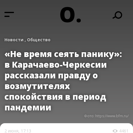
О.
Новости ,
Общество
«Не время сеять панику»:
в Карачаево-Черкесии
рассказали правду о
возмутителях
спокойствия в период
пандемии
Фото: https://www.bfm.ru/
2 июня, 17:13
4461