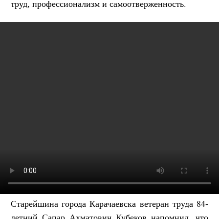
труд, профессионализм и самоотверженность.
Старейшина города Карачаевска ветеран труда 84-
летний Сапар Ахматович Кубеков напомнил, что