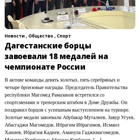
Новости ,
Общество ,
Спорт
Дагестанские борцы
завоевали 18 медалей на
чемпионате России
В активе команды девять золотых, пять серебряных и
четыре бронзовые награды. Председатель Правительства
республики Магомед Рамазанов встретился со
спортсменами и тренерским штабом в Доме Дружбы. Он
поздравил борцов с успешным выступлением на турнире.
Золотые медали завоевали Абубакар Муталиев, Завур Угуев,
Абасгаджи Магомедов, Ибрагим Ибрагимов, Исмаил
Ханиев, Ибрагим Кадиев, Аманула Гаджимагомедов,
Магомед Курбанов и Абдулла Курбанов. […]