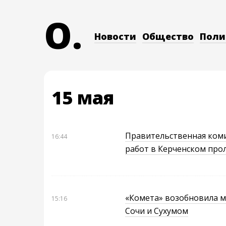
O.
Новости
Общество
Поли
15 мая
Правительственная коми
16:44
работ в Керченском про
«Комета» возобновила м
15:16
Сочи и Сухумом