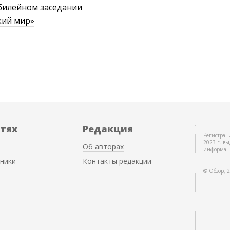
билейном заседании
кий мир»
етях
Редакция
Регистрац
2023 г. вы
Об авторах
информац
ники
Контакты редакции
© Обзор, 