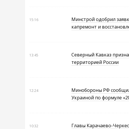
Минстрой одобрил заявк
15:16
капремонт и восстановл
Северный Кавказ призна
13:45
территорией России
Минобороны РФ сообщил
12:24
Украиной по формуле «20
Главы Карачаево-Черкес
10:32