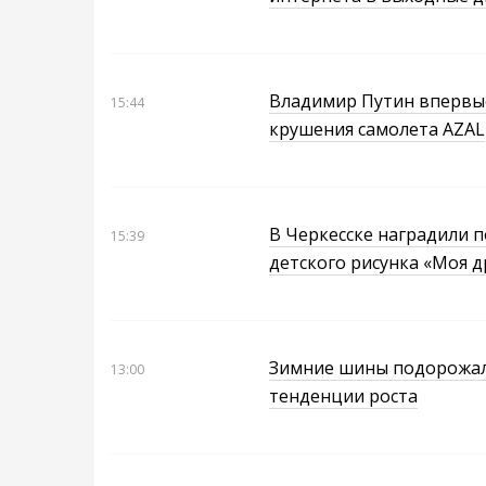
Владимир Путин впервые
15:44
крушения самолета AZAL
В Черкесске наградили 
15:39
детского рисунка «Моя д
Зимние шины подорожал
13:00
тенденции роста