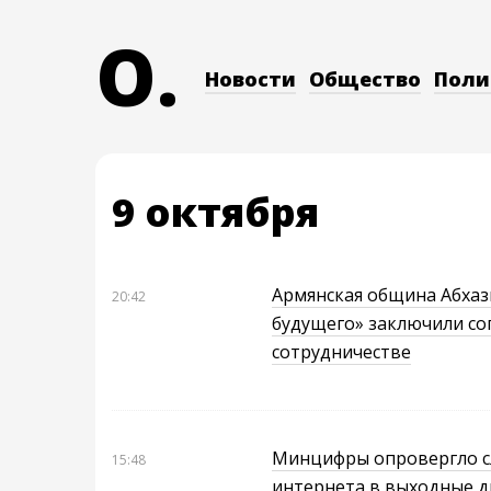
O.
Новости
Общество
Поли
9 октября
Армянская община Абхаз
20:42
будущего» заключили со
сотрудничестве
Минцифры опровергло с
15:48
интернета в выходные д