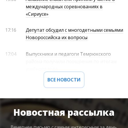
международных соревнованиях в
«Сириусе»
17:16
Депутат обсудил с многодетными семьями
Новороссийска их вопросы
17:04
Выпускники и педагоги Темрюкского
района получили поощрения по итогам
учебного года
ВСЕ НОВОСТИ
Новостная рассылка
Вечернее письмо с самым интересным
за день.