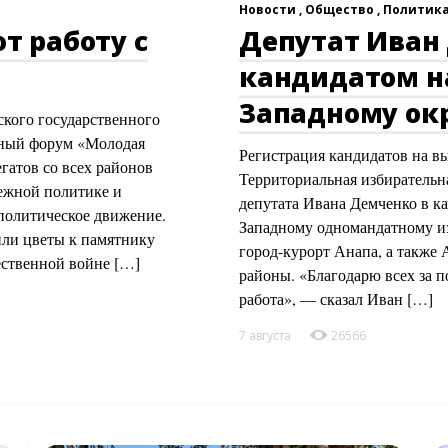
Новости ,
Общество ,
Политик
т работу с
Депутат Иван
кандидатом н
Западному ок
зского государственного
жный форум «Молодая
Регистрация кандидатов на в
гатов со всех районов
Территориальная избирательн
ежной политике и
депутата Ивана Демченко в ка
-политическое движение.
Западному одномандатному из
или цветы к памятнику
город-курорт Анапа, а также
ественной войне […]
районы. «Благодарю всех за 
работа», — сказал Иван […]
7 августа
26566