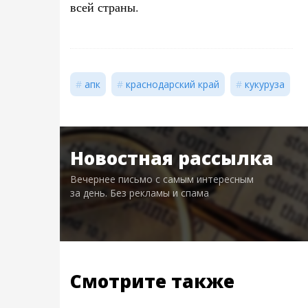
всей страны.
апк
краснодарский край
кукуруза
Новостная рассылка
Вечернее письмо с самым интересным
за день. Без рекламы и спама
Смотрите также