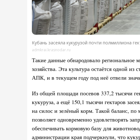
Кубань засеяла кукурузой почти полмиллиона гек
admkrai.krasnodar.ru
Такие данные обнародовало региональное м
хозяйства. Эта культура остаётся одной из 
АПК, и в текущем году под неё отвели знач
Из общей площади посевов 337,2 тысячи гек
кукуруза, а ещё 150,1 тысячи гектаров зас
на силос и зелёный корм. Такой баланс, по
позволяет одновременно удовлетворять зап
обеспечивать кормовую базу для животновод
администрации края подчеркнули, что куку