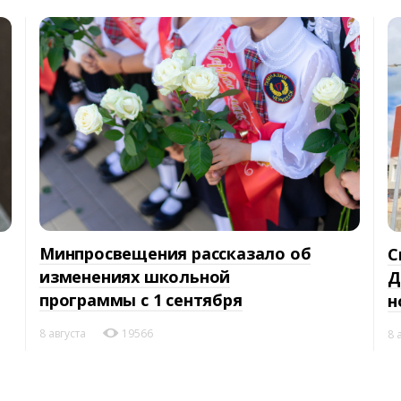
Минпросвещения рассказало об
С
изменениях школьной
Д
программы с 1 сентября
н
8 августа
19566
8 