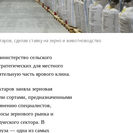
таров, сделав ставку на зерно и животноводство
инистерство сельского
стратегических для местного
ительную часть ярового клина.
таров заняла зерновая
еяли сортами, предназначенными
 мнению специалистов,
росы зернового рынка и
ческого сектора. В
руза — одна из самых