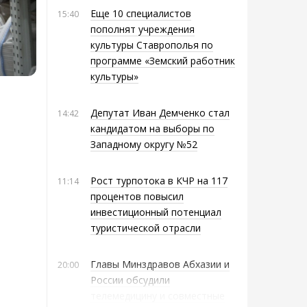
Еще 10 специалистов
15:40
пополнят учреждения
культуры Ставрополья по
программе «Земский работник
культуры»
Депутат Иван Демченко стал
14:42
кандидатом на выборы по
Западному округу №52
Рост турпотока в КЧР на 117
11:14
процентов повысил
инвестиционный потенциал
туристической отрасли
Главы Минздравов Абхазии и
20:00
России обсудили
телемедицину и совместные