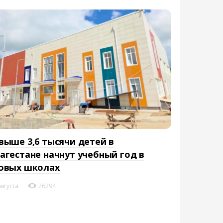
выше 3,6 тысячи детей в
агестане начнут учебный год в
овых школах
августа
26294