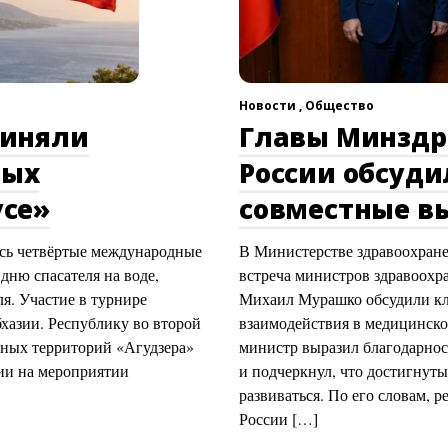
Новости ,
Общество
риняли
Главы Минздр
ных
России обсуд
усе»
совместные в
сь четвёртые международные
В Министерстве здравоохран
ню спасателя на воде,
встреча министров здравоохр
я. Участие в турнире
Михаил Мурашко обсудили кл
бхазии. Республику во второй
взаимодействия в медицинско
жных территорий «Агудзера»
министр выразил благодарнос
ии на мероприятии
и подчеркнул, что достигнуты
развиваться. По его словам, 
России […]