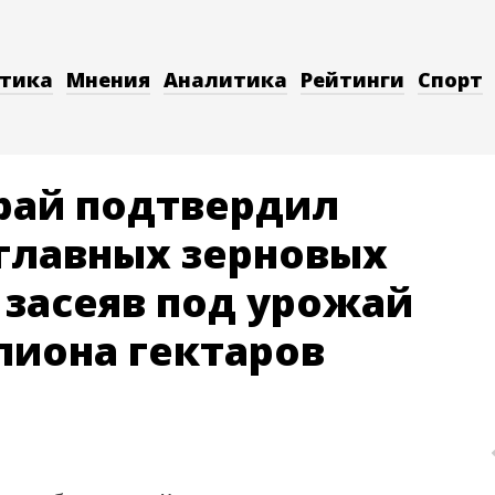
тика
Мнения
Аналитика
Рейтинги
Спорт
рай подтвердил
 главных зерновых
 засеяв под урожай
ллиона гектаров