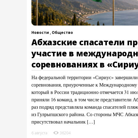
Новости ,
Общество
Абхазские спасатели п
участие в международ
соревнованиях в «Сири
На федеральной территории «Сириус» завершили
соревнования, приуроченные к Международному д
который в России традиционно отмечается 31 июл
приняли 16 команд, в том числе представители А
раз подряд представляла команда спасателей пля
из Гулрыпшского района. Со стороны МЧС Абхаз
присутствовал начальник […]
6 августа
36204