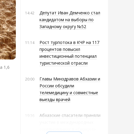
Депутат Иван Демченко стал
14:42
кандидатом на выборы по
Западному округу №52
Рост турпотока в КЧР на 117
11:14
процентов повысил
инвестиционный потенциал
туристической отрасли
а 1,6
Главы Минздравов Абхазии и
20:00
России обсудили
телемедицину и совместные
выезды врачей
Абхазские спасатели приняли
19:36
участие в международных
соревнованиях в «Сириусе»