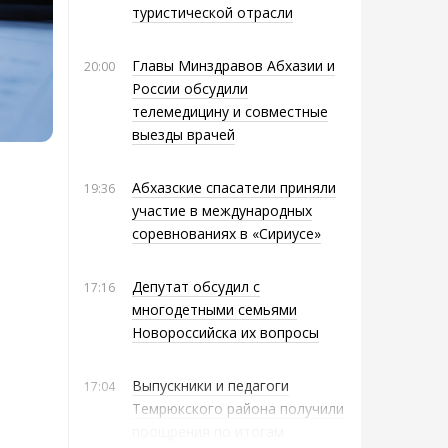
туристической отрасли
Главы Минздравов Абхазии и
20:00
России обсудили
телемедицину и совместные
выезды врачей
Абхазские спасатели приняли
19:36
участие в международных
соревнованиях в «Сириусе»
Депутат обсудил с
17:16
многодетными семьями
Новороссийска их вопросы
Выпускники и педагоги
17:04
Темрюкского района получили
поощрения по итогам