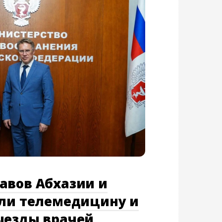
авов Абхазии и
или телемедицину и
ыезды врачей