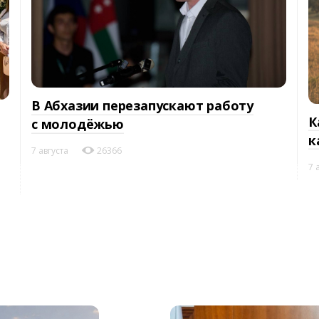
В Абхазии перезапускают работу
К
с молодёжью
к
7 августа
26366
7 