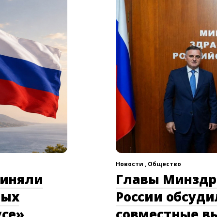
Новости ,
Общество
риняли
Главы Минздр
ных
России обсуд
усе»
совместные в