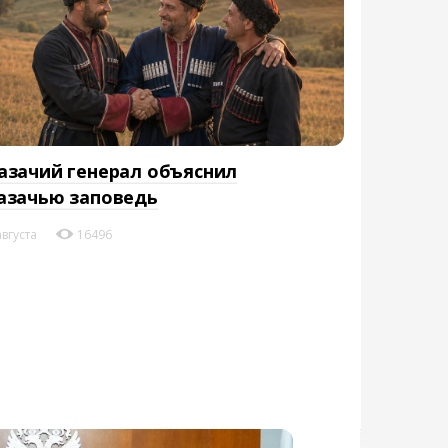
азачий генерал объяснил
азачью заповедь
августа
16496