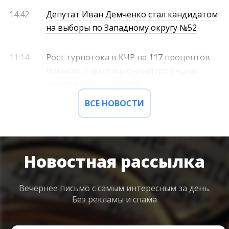
14:42
Депутат Иван Демченко стал кандидатом
на выборы по Западному округу №52
11:14
Рост турпотока в КЧР на 117 процентов
повысил инвестиционный потенциал
туристической отрасли
ВСЕ НОВОСТИ
Новостная рассылка
Вечернее письмо с самым интересным
за день.
Без рекламы и спама