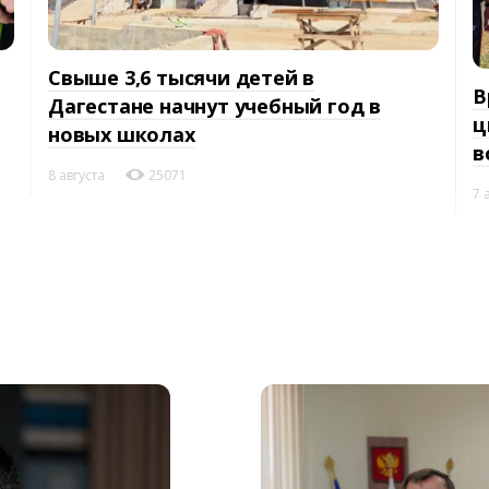
Свыше 3,6 тысячи детей в
В
Дагестане начнут учебный год в
ц
новых школах
в
8 августа
25071
7 