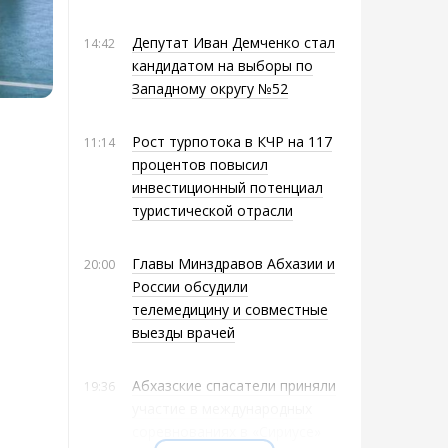
Депутат Иван Демченко стал
14:42
кандидатом на выборы по
Западному округу №52
Рост турпотока в КЧР на 117
11:14
процентов повысил
инвестиционный потенциал
туристической отрасли
Главы Минздравов Абхазии и
20:00
России обсудили
телемедицину и совместные
выезды врачей
Абхазские спасатели приняли
19:36
участие в международных
соревнованиях в «Сириусе»