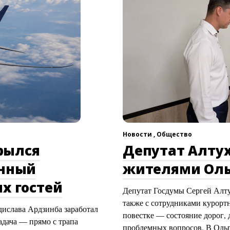
Новости ,
Общество
рылся
Депутат Алтух
онный
жителями Оль
х гостей
Депутат Госдумы Сергей Алту
также с сотрудниками курорт
ислава Ардзинба заработал
повестке — состояние дорог, 
адача — прямо с трапа
проблемных вопросов. В Ольг