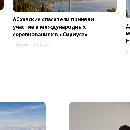
Абхазские спасатели приняли
Д
участие в международных
м
соревнованиях в «Сириусе»
Н
6 августа
17674
6 