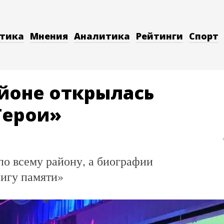
тика
Мнения
Аналитика
Рейтинги
Спорт
йоне открылась
Герои»
о всему району, а биографии
нигу памяти»