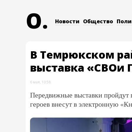
O.
Новости
Общество
Поли
В Темрюкском ра
выставка «СВОи 
6 мая, 10:58
Передвижные выставки пройдут п
героев внесут в электронную «К