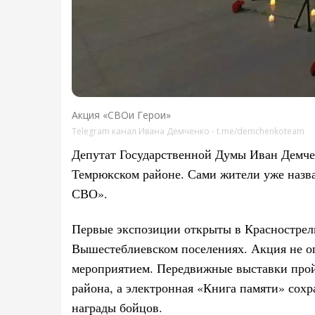
Акция «СВОи Герои»
Telegram канал Ивана Демченко - t.me/demchenkoteam
Депутат Государственной Думы Иван Демчен
Темрюкском районе. Сами жители уже назв
СВО».
Первые экспозиции открыты в Краснострел
Вышестеблиевском поселениях. Акция не ог
мероприятием. Передвижные выставки прой
района, а электронная «Книга памяти» сохр
награды бойцов.