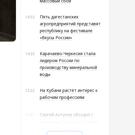
массовый сбой
Пять дагестанских
14:53
агропредприятий представят
республику на фестивале
«Вкусы России»
Карачаево-Черкесия стала
14:33
лидером России по
производству минеральной
воды
На Кубани растёт интерес к
13:22
рабочим профессиям
Сергей Алтухов обсудил с
12:51
жителями Туапсе состояние
детской площадки