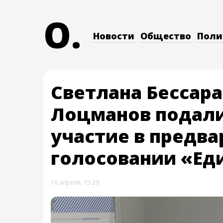
O.
Новости
Общество
Поли
Светлана Бессар
Лоцманов подали
участие в предв
голосовании «Ед
16 апреля, 15:29