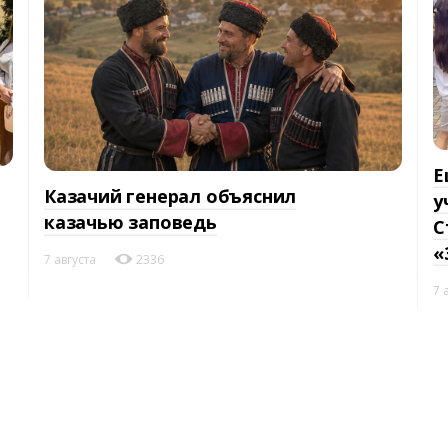
Е
Казачий генерал объяснил
у
казачью заповедь
С
«
7 августа
2336
7 