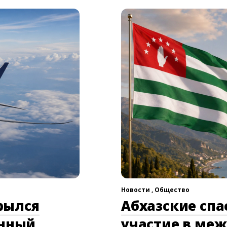
Новости ,
Общество
рылся
Абхазские сп
онный
участие в ме