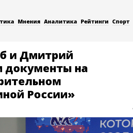
тика
Мнения
Аналитика
Рейтинги
Спорт
аб и Дмитрий
 документы на
арительном
иной России»