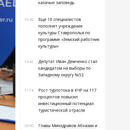
казачью заповедь
Еще 10 специалистов
15:40
пополнят учреждения
культуры Ставрополья по
программе «Земский работник
культуры»
Депутат Иван Демченко стал
14:42
кандидатом на выборы по
Западному округу №52
Рост турпотока в КЧР на 117
11:14
процентов повысил
инвестиционный потенциал
туристической отрасли
Главы Минздравов Абхазии и
20:00