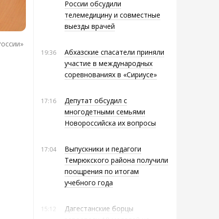
России обсудили
телемедицину и совместные
выезды врачей
России»
Абхазские спасатели приняли
19:36
участие в международных
соревнованиях в «Сириусе»
Депутат обсудил с
17:16
многодетными семьями
Новороссийска их вопросы
Выпускники и педагоги
17:04
Темрюкского района получили
поощрения по итогам
учебного года
Дагестанские борцы
15:12