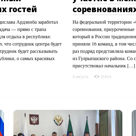
х гостей
соревнованиях
ислава Ардзинба заработал
На федеральной территории 
адача — прямо с трапа
соревнования, приуроченные 
ля отдыха в республике.
который в России традиционн
 что сотрудник центра будет
приняли 16 команд, в том чис
трудник будет рассказывать
раз подряд представляла ком
публики, о самых красивых
из Гулрыпшского района. Со
присутствовал начальник […]
6 августа
35634