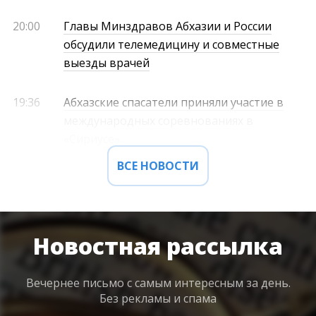
20:00
Главы Минздравов Абхазии и России
обсудили телемедицину и совместные
выезды врачей
19:36
Абхазские спасатели приняли участие в
международных соревнованиях в
«Сириусе»
ВСЕ НОВОСТИ
Новостная рассылка
Вечернее письмо с самым интересным
за день.
Без рекламы и спама