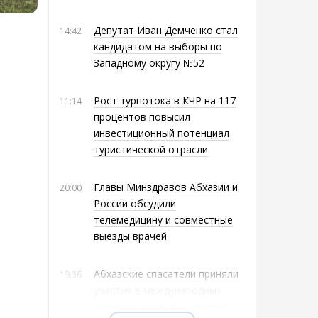
Депутат Иван Демченко стал
14:42
кандидатом на выборы по
Западному округу №52
Рост турпотока в КЧР на 117
11:14
процентов повысил
инвестиционный потенциал
туристической отрасли
Главы Минздравов Абхазии и
20:00
России обсудили
телемедицину и совместные
выезды врачей
Абхазские спасатели приняли
19:36
участие в международных
соревнованиях в «Сириусе»