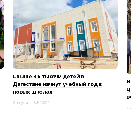
Свыше 3,6 тысячи детей в
В
Дагестане начнут учебный год в
ц
новых школах
в
8 августа
10811
7 