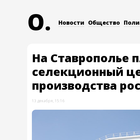
O.
Новости
Общество
Поли
На Ставрополье 
селекционный це
производства ро
13 декабря, 15:16