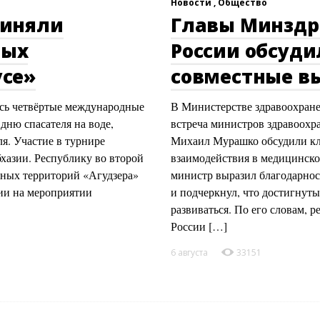
Новости ,
Общество
риняли
Главы Минздр
ных
России обсуд
усе»
совместные в
сь четвёртые международные
В Министерстве здравоохран
ню спасателя на воде,
встреча министров здравоохр
я. Участие в турнире
Михаил Мурашко обсудили кл
бхазии. Республику во второй
взаимодействия в медицинско
жных территорий «Агудзера»
министр выразил благодарнос
ии на мероприятии
и подчеркнул, что достигнуты
развиваться. По его словам, 
России […]
6 августа
33151