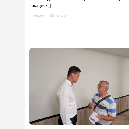
локациях, […]
5 августа
37572