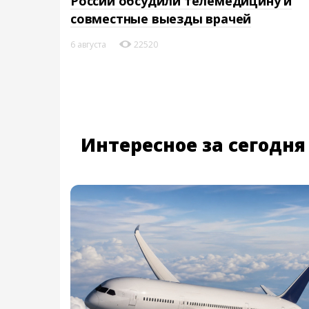
России обсудили телемедицину и
совместные выезды врачей
6 августа
22520
Интересное за сегодня