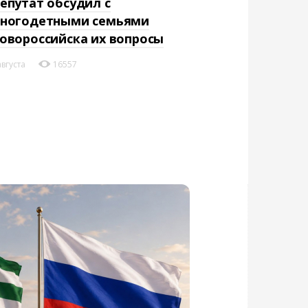
епутат обсудил с
ногодетными семьями
овороссийска их вопросы
августа
16557