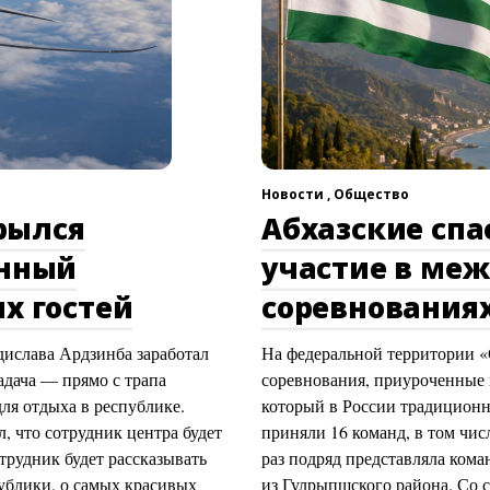
Новости ,
Общество
рылся
Абхазские сп
онный
участие в ме
х гостей
соревнованиях
ислава Ардзинба заработал
На федеральной территории 
адача — прямо с трапа
соревнования, приуроченные 
ля отдыха в республике.
который в России традиционн
 что сотрудник центра будет
приняли 16 команд, в том чис
трудник будет рассказывать
раз подряд представляла ком
публики, о самых красивых
из Гулрыпшского района. Со