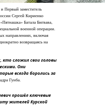
 и Первый заместитель
оссии Сергей Кириенко
 «Пятнашка» Батала Бигвава,
пециальной военной операции.
ных направлениях, включая
однократно возвращаясь на
х, кто сложил свои головы
ескими. Они
орые всегда боролись за
адра Гунба.
евич прошёл ключевые
щиту жителей Курской