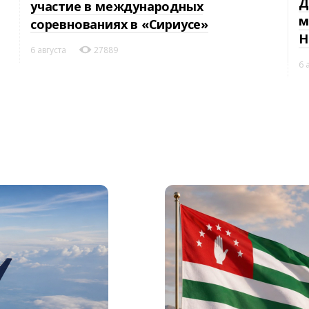
Д
участие в международных
м
соревнованиях в «Сириусе»
Н
6 августа
27889
6 