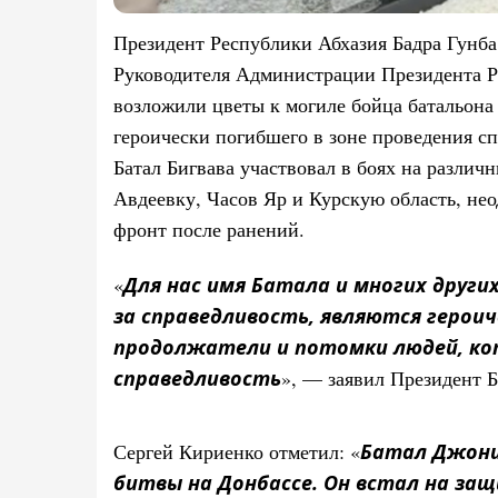
Президент Республики Абхазия Бадра Гунба
Руководителя Администрации Президента Р
возложили цветы к могиле бойца батальона
героически погибшего в зоне проведения с
Батал Бигвава участвовал в боях на различ
Авдеевку, Часов Яр и Курскую область, не
фронт после ранений.
«
Для нас имя Батала и многих други
за справедливость, являются героич
продолжатели и потомки людей, кот
справедливость
», — заявил Президент Б
Сергей Кириенко отметил: «
Батал Джони
битвы на Донбассе. Он встал на за