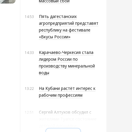
массовый сбой
Пять дагестанских
14:53
агропредприятий представят
республику на фестивале
«Вкусы России»
Карачаево-Черкесия стала
14:33
лидером России по
производству минеральной
воды
На Кубани растёт интерес к
13:22
рабочим профессиям
Сергей Алтухов обсудил с
12:51
жителями Туапсе состояние
детской площадки