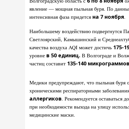
Волгоградскую область с
6 по 8 ноября
о
явление — мощная пыльная буря. По данным
интенсивная фаза придется
на 7 ноября
.
Наибольшему воздействию подвергнутся Па
Светлоярский, Камышинский и Среднеахту
качества воздуха AQI может достичь
175-1
уровне
в 50 единиц.
В Волгограде и Вол
частиц составит
135-140 микрограммо
Медики предупреждают, что пыльная буря о
хроническими респираторными заболевани
аллергиков
. Рекомендуется оставаться д
при необходимости выхода на улицу исполь
медицинские маски.