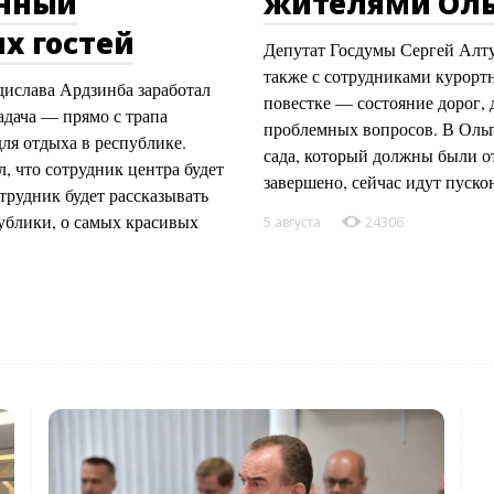
онный
жителями Оль
х гостей
Депутат Госдумы Сергей Алту
также с сотрудниками курорт
ислава Ардзинба заработал
повестке — состояние дорог, 
адача — прямо с трапа
проблемных вопросов. В Ольг
ля отдыха в республике.
сада, который должны были от
 что сотрудник центра будет
завершено, сейчас идут пуск
трудник будет рассказывать
публики, о самых красивых
5 августа
24306