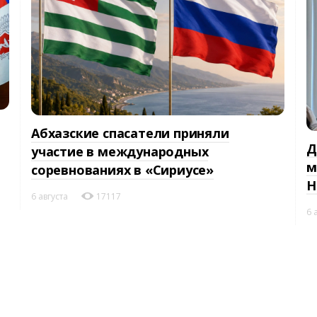
Абхазские спасатели приняли
Д
участие в международных
м
соревнованиях в «Сириусе»
Н
6 августа
17117
6 