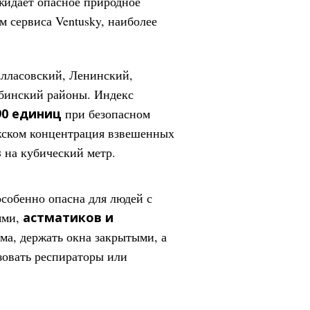
жидает опасное природное
 сервиса Ventusky, наиболее
лласовский, Ленинский,
бинский районы. Индекс
90 единиц
при безопасном
жском концентрация взвешенных
в
на кубический метр.
собенно опасна для людей с
ями,
астматиков и
ома, держать окна закрытыми, а
зовать респираторы или