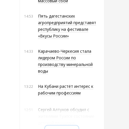
массовый сбой
Пять дагестанских
14:53
агропредприятий представят
республику на фестивале
«Вкусы России»
Карачаево-Черкесия стала
14:33
лидером России по
производству минеральной
воды
На Кубани растёт интерес к
13:22
рабочим профессиям
Сергей Алтухов обсудил с
12:51
жителями Туапсе состояние
детской площадки