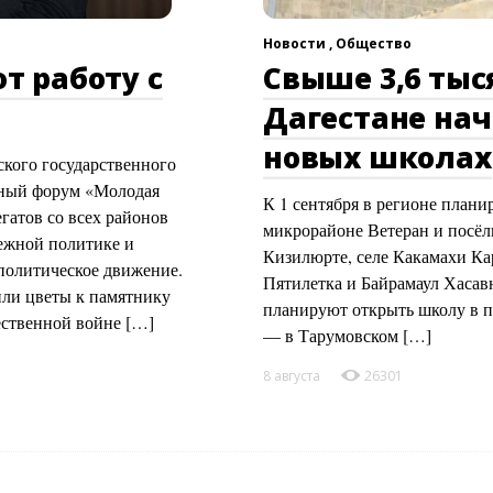
Новости ,
Общество
т работу с
Свыше 3,6 тыс
Дагестане нач
новых школах
зского государственного
жный форум «Молодая
К 1 сентября в регионе плани
гатов со всех районов
микрорайоне Ветеран и посёл
ежной политике и
Кизилюрте, селе Какамахи Кар
-политическое движение.
Пятилетка и Байрамаул Хасавю
или цветы к памятнику
планируют открыть школу в п
ественной войне […]
— в Тарумовском […]
8 августа
26301