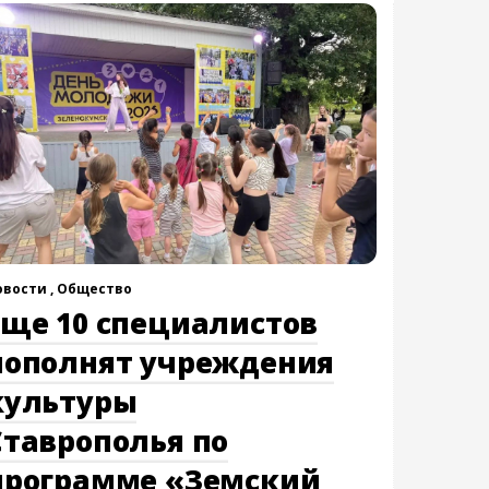
овости ,
Общество
Еще 10 специалистов
пополнят учреждения
культуры
Ставрополья по
программе «Земский