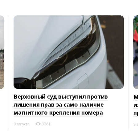
Верховный суд выступил против
М
лишения прав за само наличие
и
магнитного крепления номера
п
9 августа
3281
8 