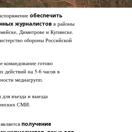
распоряжение
обеспечить
анных журналистов
в районы
мейске, Димитрове и Купянске.
истерство обороны Российской
е командование готово
х действий на 5-6 часов в
сности медиагрупп.
 для въезда и выезда
аинских СМИ.
 является
получение
их журналистов, так и для