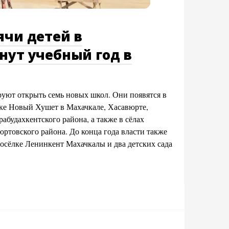
ячи детей в
нут учебный год в
руют открыть семь новых школ. Они появятся в
ке Новый Хушет в Махачкале, Хасавюрте,
абудахкентского района, а также в сёлах
ртовского района. До конца года власти также
осёлке Ленинкент Махачкалы и два детских сада