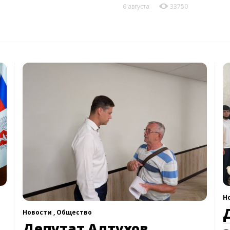
6 августа
33750
Н
Новости ,
Общество
Депутат Алтухов