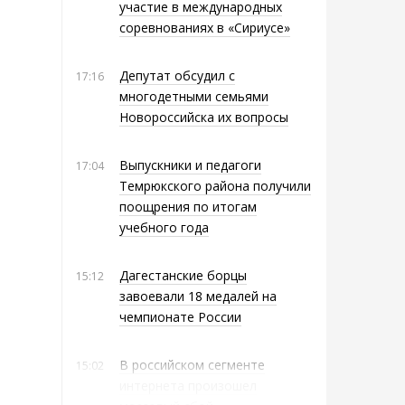
участие в международных
соревнованиях в «Сириусе»
Депутат обсудил с
17:16
многодетными семьями
Новороссийска их вопросы
Выпускники и педагоги
17:04
Темрюкского района получили
поощрения по итогам
учебного года
Дагестанские борцы
15:12
завоевали 18 медалей на
чемпионате России
В российском сегменте
15:02
интернета произошел