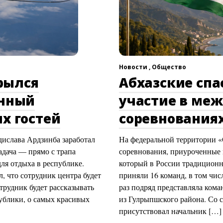
Новости ,
Общество
рылся
Абхазские сп
онный
участие в ме
х гостей
соревнованиях
ислава Ардзинба заработал
На федеральной территории 
адача — прямо с трапа
соревнования, приуроченные 
ля отдыха в республике.
который в России традиционн
 что сотрудник центра будет
приняли 16 команд, в том чис
трудник будет рассказывать
раз подряд представляла ком
публики, о самых красивых
из Гулрыпшского района. Со
присутствовал начальник […]