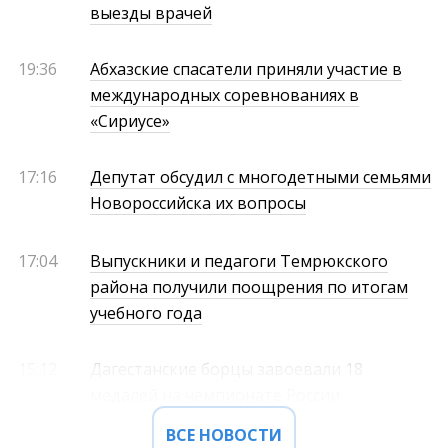
выезды врачей
19:36
Абхазские спасатели приняли участие в
международных соревнованиях в
«Сириусе»
17:16
Депутат обсудил с многодетными семьями
Новороссийска их вопросы
17:04
Выпускники и педагоги Темрюкского
района получили поощрения по итогам
учебного года
15:12
Дагестанские борцы завоевали 18
медалей на чемпионате России
ВСЕ НОВОСТИ