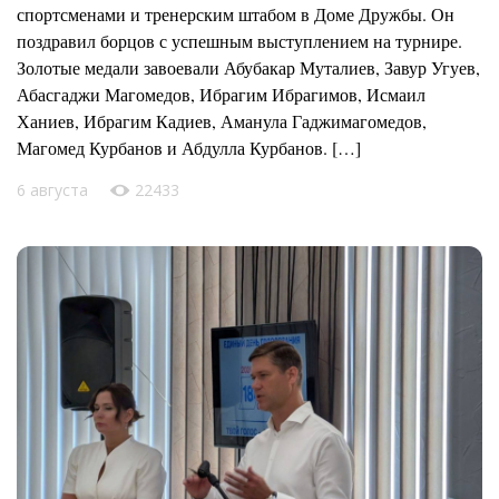
спортсменами и тренерским штабом в Доме Дружбы. Он
поздравил борцов с успешным выступлением на турнире.
Золотые медали завоевали Абубакар Муталиев, Завур Угуев,
Абасгаджи Магомедов, Ибрагим Ибрагимов, Исмаил
Ханиев, Ибрагим Кадиев, Аманула Гаджимагомедов,
Магомед Курбанов и Абдулла Курбанов. […]
6 августа
22433