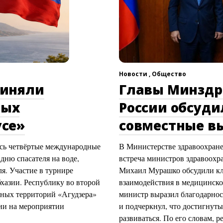
Новости ,
Общество
риняли
Главы Минздр
ных
России обсуд
усе»
совместные в
сь четвёртые международные
В Министерстве здравоохран
ню спасателя на воде,
встреча министров здравоохр
я. Участие в турнире
Михаил Мурашко обсудили кл
бхазии. Республику во второй
взаимодействия в медицинско
жных территорий «Агудзера»
министр выразил благодарнос
ии на мероприятии
и подчеркнул, что достигнуты
развиваться. По его словам, 