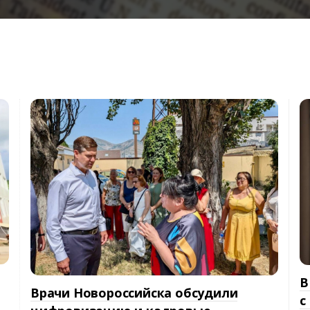
В
Врачи Новороссийска обсудили
с