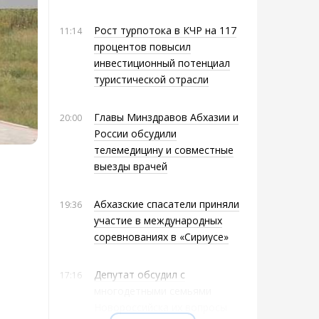
Рост турпотока в КЧР на 117
11:14
процентов повысил
инвестиционный потенциал
туристической отрасли
Главы Минздравов Абхазии и
20:00
России обсудили
телемедицину и совместные
выезды врачей
Абхазские спасатели приняли
19:36
участие в международных
соревнованиях в «Сириусе»
Депутат обсудил с
17:16
многодетными семьями
Новороссийска их вопросы