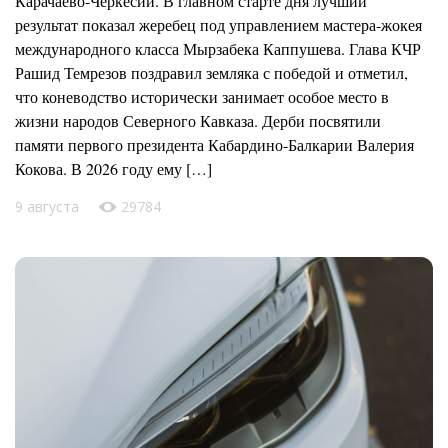
Карачаево-Черкесии. В главном старте дня лучший
результат показал жеребец под управлением мастера-жокея
международного класса Мырзабека Каппушева. Глава КЧР
Рашид Темрезов поздравил земляка с победой и отметил,
что коневодство исторически занимает особое место в
жизни народов Северного Кавказа. Дерби посвятили
памяти первого президента Кабардино-Балкарии Валерия
Кокова. В 2026 году ему […]
9 августа
29784