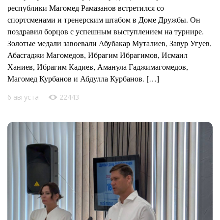
республики Магомед Рамазанов встретился со
спортсменами и тренерским штабом в Доме Дружбы. Он
поздравил борцов с успешным выступлением на турнире.
Золотые медали завоевали Абубакар Муталиев, Завур Угуев,
Абасгаджи Магомедов, Ибрагим Ибрагимов, Исмаил
Ханиев, Ибрагим Кадиев, Аманула Гаджимагомедов,
Магомед Курбанов и Абдулла Курбанов. […]
6 августа
22443