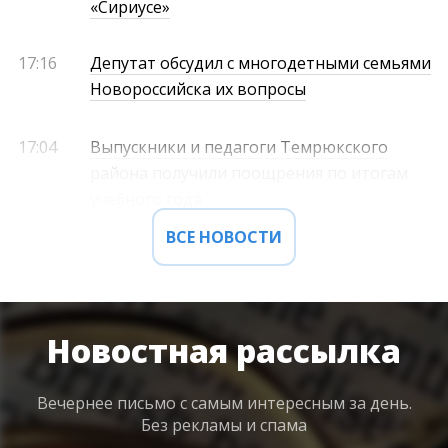
«Сириусе»
17:16
Депутат обсудил с многодетными семьями
Новороссийска их вопросы
17:04
Выпускники и педагоги Темрюкского
района получили поощрения по итогам
учебного года
ВСЕ НОВОСТИ
Новостная рассылка
Вечернее письмо с самым интересным
за день.
Без рекламы и спама