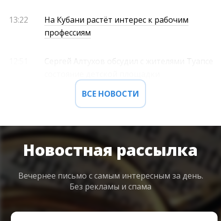
13:22
На Кубани растёт интерес к рабочим
профессиям
12:51
Сергей Алтухов обсудил с жителями Туапсе
состояние детской площадки
ВСЕ НОВОСТИ
Новостная рассылка
Вечернее письмо с самым интересным
за день.
Без рекламы и спама