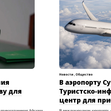
Новости ,
Общество
ния
В аэропорту С
ву для
Туристско-ин
центр для пр
здравоохранения Абхазии
В международном аэропорту 