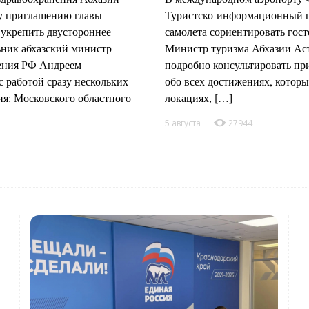
му приглашению главы
Туристско-информационный це
укрепить двустороннее
самолета сориентировать гост
ьник абхазский министр
Министр туризма Абхазии Аст
нения РФ Андреем
подробно консультировать пр
 работой сразу нескольких
обо всех достижениях, которы
я: Московского областного
локациях, […]
5 августа
27944