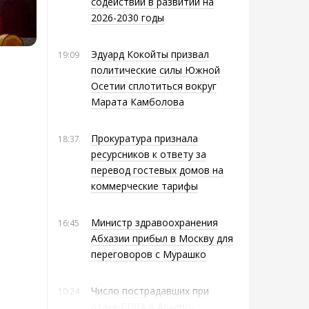
содействии в развитии на
2026-2030 годы
Эдуард Кокойты призвал
19:09
политические силы Южной
Осетии сплотиться вокруг
Марата Камболова
Прокуратура признала
18:37
ресурсников к ответу за
перевод гостевых домов на
коммерческие тарифы
Министр здравоохранения
16:45
Абхазии прибыл в Москву для
переговоров с Мурашко
Число пострадавших при
10:24
атаке БПЛА в Архипо-