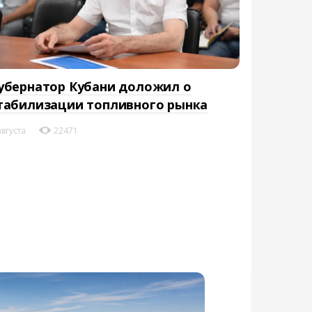
убернатор Кубани доложил о
табилизации топливного рынка
августа
22471