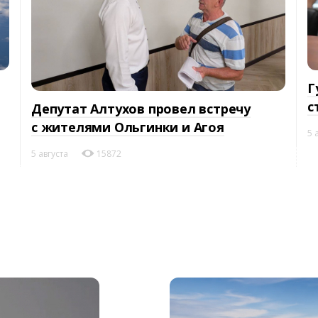
Г
с
Депутат Алтухов провел встречу
с жителями Ольгинки и Агоя
5 
5 августа
15872