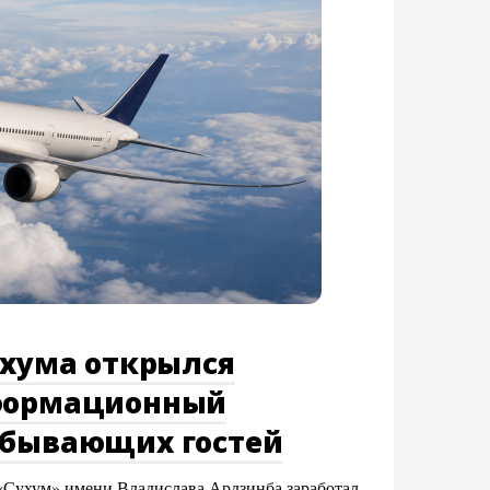
ухума открылся
формационный
ибывающих гостей
«Сухум» имени Владислава Ардзинба заработал