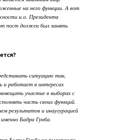
оженные на него функции. А вот
жности и.о. Президента
тот пост должен был занять
ется?
редставить ситуацию так,
ь и работает в интересах
совмещать участие в выборах с
сполнять часть своих функций.
ем результатов и инаугурацией
 именно Бадра Гунба.
отив Бадры Гунба не выдержали