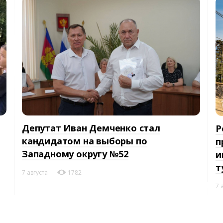
Депутат Иван Демченко стал
Р
кандидатом на выборы по
п
Западному округу №52
и
т
7 августа
1782
7 