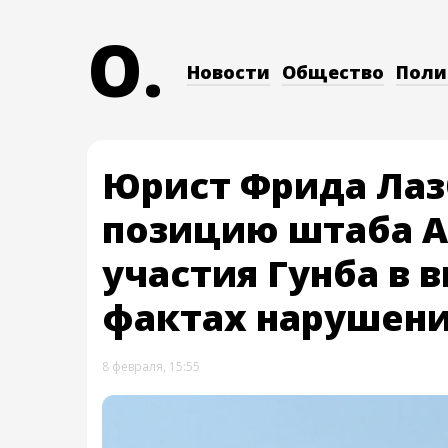
O.
Новости
Общество
Поли
Юрист Фрида Лаз
позицию штаба А
участия Гунба в 
фактах нарушени
8 февраля, 15:55