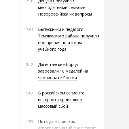
Депутат обсудил с
17:16
многодетными семьями
Новороссийска их вопросы
Выпускники и педагоги
17:04
Темрюкского района получили
поощрения по итогам
учебного года
Дагестанские борцы
15:12
завоевали 18 медалей на
чемпионате России
В российском сегменте
15:02
интернета произошел
массовый сбой
Пять дагестанских
14:53
агропредприятий представят