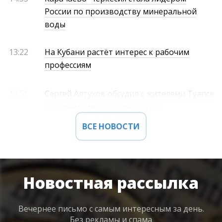
России по производству минеральной
воды
13:22
На Кубани растёт интерес к рабочим
профессиям
12:51
Сергей Алтухов обсудил с жителями Туапсе
состояние детской площадки
ВСЕ НОВОСТИ
Новостная рассылка
Вечернее письмо с самым интересным
за день.
Без рекламы и спама