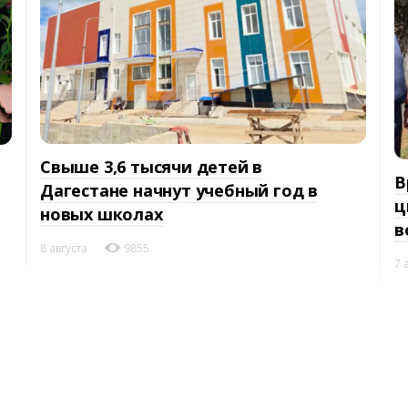
Свыше 3,6 тысячи детей в
В
Дагестане начнут учебный год в
ц
новых школах
в
8 августа
9855
7 