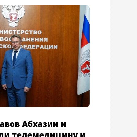
авов Абхазии и
или телемедицину и