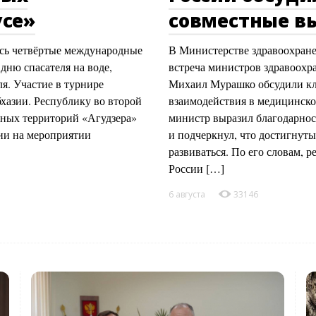
усе»
совместные в
сь четвёртые международные
В Министерстве здравоохран
ню спасателя на воде,
встреча министров здравоохр
я. Участие в турнире
Михаил Мурашко обсудили кл
бхазии. Республику во второй
взаимодействия в медицинско
жных территорий «Агудзера»
министр выразил благодарнос
ии на мероприятии
и подчеркнул, что достигнуты
развиваться. По его словам, 
России […]
6 августа
33146