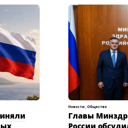
Новости ,
Общество
риняли
Главы Минздр
ных
России обсуд