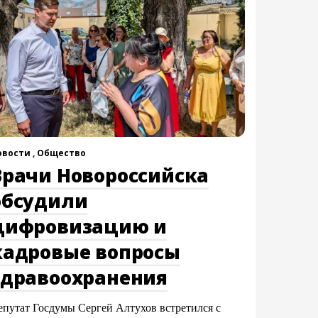
овости ,
Общество
Врачи Новороссийска
обсудили
цифровизацию и
кадровые вопросы
здравоохранения
епутат Госдумы Сергей Алтухов встретился с