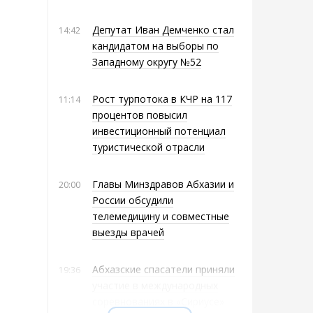
Депутат Иван Демченко стал
14:42
кандидатом на выборы по
Западному округу №52
Рост турпотока в КЧР на 117
11:14
процентов повысил
инвестиционный потенциал
туристической отрасли
Главы Минздравов Абхазии и
20:00
России обсудили
телемедицину и совместные
выезды врачей
Абхазские спасатели приняли
19:36
участие в международных
соревнованиях в «Сириусе»