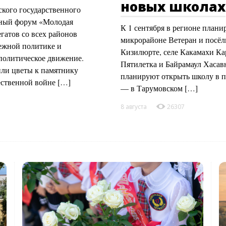
новых школах
зского государственного
жный форум «Молодая
К 1 сентября в регионе плани
гатов со всех районов
микрорайоне Ветеран и посёл
ежной политике и
Кизилюрте, селе Какамахи Кар
-политическое движение.
Пятилетка и Байрамаул Хасавю
или цветы к памятнику
планируют открыть школу в п
ественной войне […]
— в Тарумовском […]
8 августа
26307