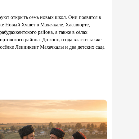
руют открыть семь новых школ. Они появятся в
ке Новый Хушет в Махачкале, Хасавюрте,
абудахкентского района, а также в сёлах
ртовского района. До конца года власти также
осёлке Ленинкент Махачкалы и два детских сада