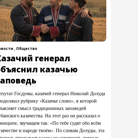
овости ,
Общество
Казачий генерал
объяснил казачью
заповедь
епутат Госдумы, казачий генерал Николай Долуда
родолжил рубрику «Казачье слово», в которой
бъясняет смысл традиционных заповедей
банского казачества. На этот раз он рассказал о
ринципе, звучащем так: «По тебе судят обо всём
азачестве и народе твоём». По словам Долуды, эта
аповедь призывает казака не совершать дурных