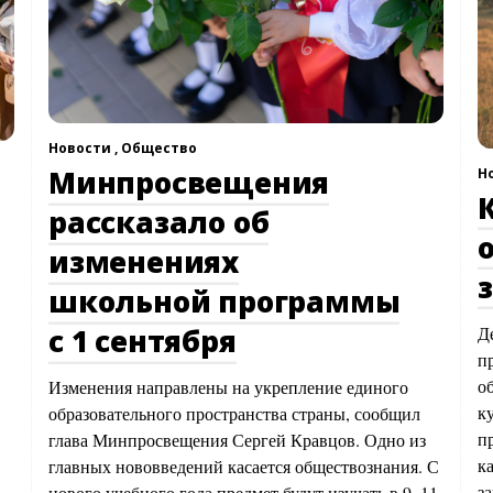
Новости ,
Общество
Минпросвещения
Н
рассказало об
изменениях
школьной программы
Д
с 1 сентября
п
о
Изменения направлены на укрепление единого
ку
образовательного пространства страны, сообщил
п
глава Минпросвещения Сергей Кравцов. Одно из
к
главных нововведений касается обществознания. С
з
нового учебного года предмет будут изучать в 9–11-