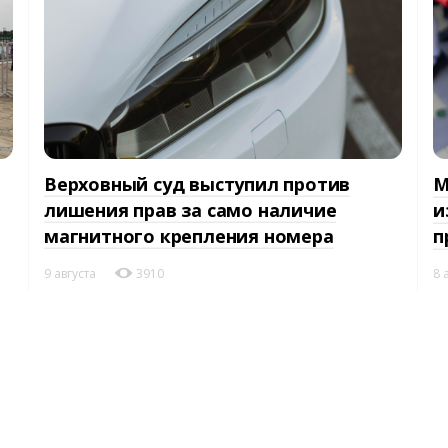
Верховный суд выступил против
М
лишения прав за само наличие
и
магнитного крепления номера
п
9 августа
3910
8 