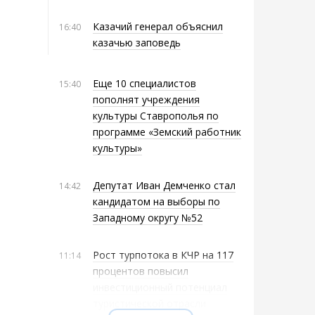
Казачий генерал объяснил
16:40
казачью заповедь
Еще 10 специалистов
15:40
пополнят учреждения
культуры Ставрополья по
программе «Земский работник
культуры»
Депутат Иван Демченко стал
14:42
кандидатом на выборы по
Западному округу №52
Рост турпотока в КЧР на 117
11:14
процентов повысил
инвестиционный потенциал
туристической отрасли